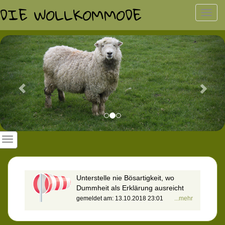
DIE WOLLKOMMODE
Toggl
navig
Previous
Nex
Unterstelle nie Bösartigkeit, wo
Dummheit als Erklärung ausreicht
gemeldet am: 13.10.2018 23:01
...mehr