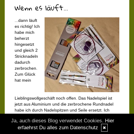
Wenn es läuft...
...dann läuft
es richtig! Ich
habe mich
beherzt
hingesetzt
und gleich 2
Stricknadeln
dadurch
zerbrochen.
Zum Glück
hat mein
Lieblingswollgeschäft noch offen. Das Nadelspiel ist
jetzt aus Aluminium und die zerbrochene Rundnadel
habe ich durch Nadelspitzen und Seile ersetzt. Ich
weiß nicht, wie viele Stricknadeln ich auf diese Art
Ja, auch dieses Blog verwendet Cookies.
Hier
schon zerstört habe. Jetzt geht es mit dem Isi weiter.
erfaehrst Du alles zum Datenschutz
✖
Ich schlage dann gleich mal den ersten Ärmel an. Euch