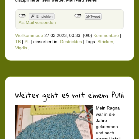
disziplinierter sein werde. Man wird sehen.
Als Mail versenden
Wollkommode
27.03.2023, 00.33
|
(0/0)
Kommentare
|
TB
|
PL
|
einsortiert in:
Gestricktes
|
Tags:
Stricken
,
Vigdis
,
Weiter geht es mit einem Pulli
Mein Ragna
war in die
Jahre
gekommen
und nach