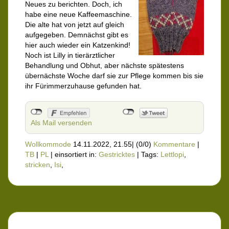
Neues zu berichten. Doch, ich
habe eine neue Kaffeemaschine.
Die alte hat von jetzt auf gleich
aufgegeben. Demnächst gibt es
hier auch wieder ein Katzenkind!
Noch ist Lilly in tierärztlicher
Behandlung und Obhut, aber nächste spätestens
übernächste Woche darf sie zur Pflege kommen bis sie
ihr Fürimmerzuhause gefunden hat.
Als Mail versenden
Wollkommode
14.11.2022, 21.55
|
(0/0)
Kommentare
|
TB
|
PL
|
einsortiert in:
Gestricktes
|
Tags:
Lettlopi
,
stricken
,
Isi
,