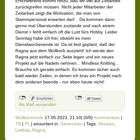
Erschwerend kommt hinzu, daß wir viel auf Zeitarbeit
zurückgreifen müssen. Nicht jeder Mitarbeiter der
Zeitarbeit zeigt die Motivation, die man von
Stammpersonal erwarten darf... Da kommen dann
gerne mal Überstunden zustande und nach einem
Dienst + fehlt einfach oft die Lust fürs Hobby. Leider.
Sonntag habe ich frei, obwohl es mein
Dienstwochenende ist. Da ist fest geplant, daß der
Ragna aus dem Wollkorb auszieht! Ich werde den
Ragna jetzt einfach zur Seite legen und ein neues
Projekt auf die Nadeln nehmen... Mindless Knitting...
Brauche ich gerade einfach. Es kommen sicher auch
bald wieder Zeiten, in denen ich brav ein Projekt nach
dem anderen beende - nur eben heute nicht!
Als Mail versenden
Wollkommode
17.05.2023, 21.10
|
(0/0)
Kommentare
|
TB
|
PL
|
einsortiert in:
Gestricktes
|
Tags:
Stricken
,
Lettlopi
,
Ragna
,