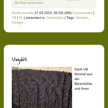
Als Mail versenden
Wollkommode
27.03.2023, 00.03
|
(0/0)
Kommentare
|
TB
|
PL
|
einsortiert in:
Gestricktes
|
Tags:
Stricken
,
Fjörgyn
,
Vigdis
Dank Ulli
Kimmel aus
der
Bärenhöhle
und ihren