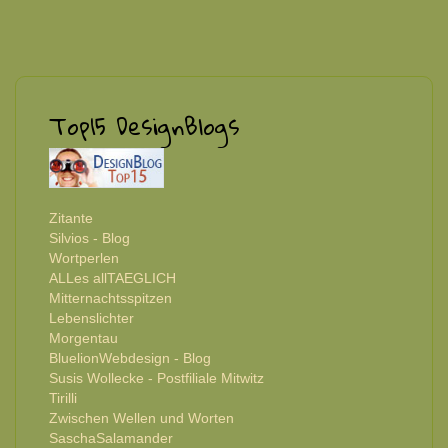
Top15 DesignBlogs
Zitante
Silvios - Blog
Wortperlen
ALLes allTAEGLICH
Mitternachtsspitzen
Lebenslichter
Morgentau
BluelionWebdesign - Blog
Susis Wollecke - Postfiliale Mitwitz
Tirilli
Zwischen Wellen und Worten
SaschaSalamander