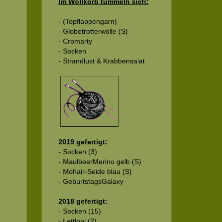
Im Wollkorb tummeln sich:
- (Topflappengarn)
- Globetrotterwolle (S)
- Cromarty
- Socken
- Strandlust & Krabbensalat
2019 gefertigt:
- Socken (3)
- MaulbeerMerino gelb (S)
- Mohair-Seide blau (S)
- GeburtstagsGalaxy
2018 gefertigt:
- Socken (15)
- Lettlopi (2)