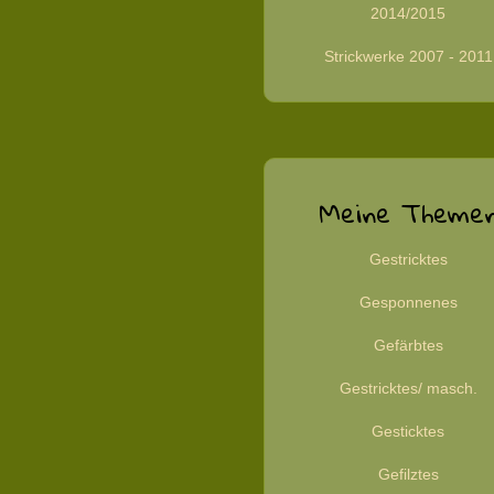
2014/2015
Strickwerke 2007 - 2011
Meine Theme
Gestricktes
Gesponnenes
Gefärbtes
Gestricktes/ masch.
Gesticktes
Gefilztes