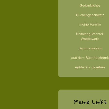
Gedankliches
Küchengeschwätz
meine Familie
Knitalong-Wichtel-
Wettbewerb
Sammelsurium
aus dem Bücherschrank
entdeckt - gesehen
Meine Links