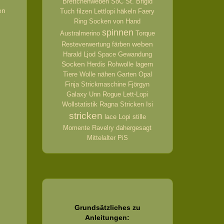
Brettchenweben
SoC
St. Brigid
en
Tuch
filzen
Lettlopi
häkeln
Faery
Ring
Socken von Hand
spinnen
Australmerino
Torque
weben
Resteverwertung
färben
Harald
Ljod
Space
Gewandung
Socken
Herdis
Rohwolle
lagern
Tiere
Wolle
nähen
Garten
Opal
Finja
Strickmaschine
Fjörgyn
Galaxy
Unn
Rogue
Lett-Lopi
Wollstatistik
Ragna
Stricken
Isi
stricken
lace
Lopi
stille
Momente
Ravelry
dahergesagt
Mittelalter
PiS
Grundsätzliches zu
Anleitungen: