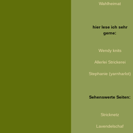
Wahlheimat
hier lese ich sehr
gerne:
Wendy knits
Allerlei Strickerei
Stephanie (yarnharlot)
Sehenswerte Seiten:
Stricknetz
Lavendelschaf