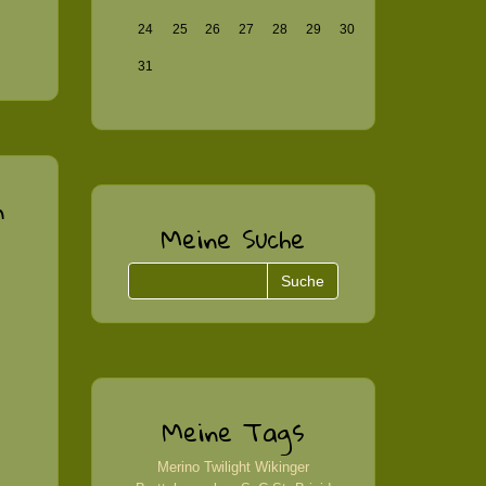
24
25
26
27
28
29
30
31
n
Meine Suche
Meine Tags
Merino
Twilight
Wikinger