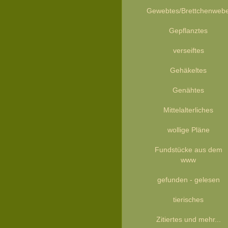
Gewebtes/Brettchenweb
Gepflanztes
verseiftes
Gehäkeltes
Genähtes
Mittelalterliches
wollige Pläne
Fundstücke aus dem
www
gefunden - gelesen
tierisches
Zitiertes und mehr...