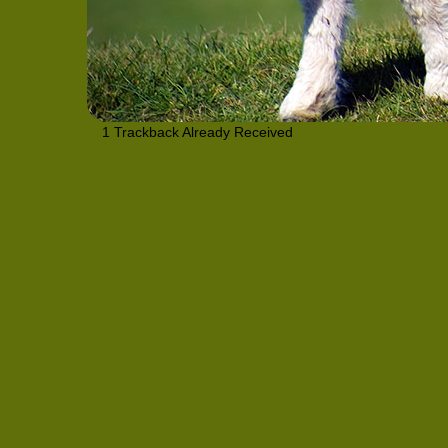
1
Trackback Already Received