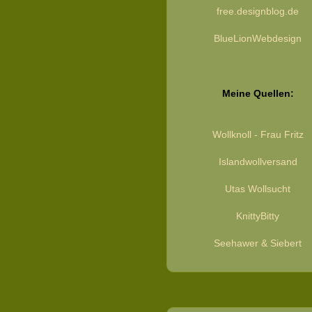
free.designblog.de
BlueLionWebdesign
Meine Quellen:
Wollknoll - Frau Fritz
Islandwollversand
Utas Wollsucht
KnittyBitty
Seehawer & Siebert