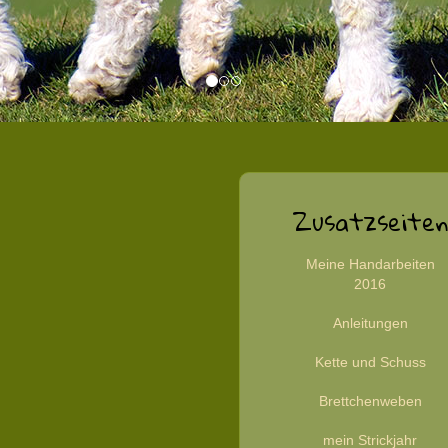
Zusatzseiten
Meine Handarbeiten
2016
Anleitungen
Kette und Schuss
Brettchenweben
mein Strickjahr