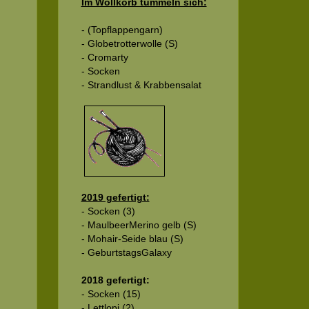
Im Wollkorb tummeln sich:
- (Topflappengarn)
- Globetrotterwolle (S)
- Cromarty
- Socken
- Strandlust & Krabbensalat
2019 gefertigt:
- Socken (3)
- MaulbeerMerino gelb (S)
- Mohair-Seide blau (S)
- GeburtstagsGalaxy
2018 gefertigt:
- Socken (15)
- Lettlopi (2)