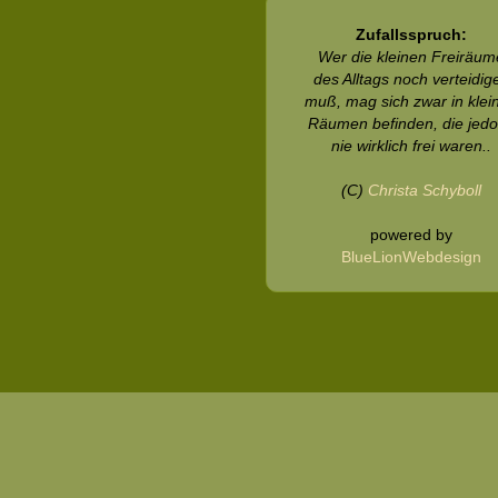
Zufallsspruch:
Wer die kleinen Freiräum
des Alltags noch verteidig
muß, mag sich zwar in klei
Räumen befinden, die jed
nie wirklich frei waren..
(C)
Christa Schyboll
powered by
BlueLionWebdesign