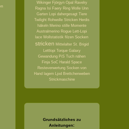
Wikinger
Fjörgyn
Opal
Ravelry
en
Ragna
Isi
Faery Ring
Wolle
Unn
Garten
Lopi
dahergesagt
Tiere
Twilight
Rohwolle
Stricken
Herdis
häkeln
Merino
stille Momente
Australmerino
Rogue
Lett-Lopi
Socken
lace
Wollstatistik
filzen
stricken
Mittelalter
St. Brigid
Lettlopi
Torque
Galaxy
Gewandung
PiS
Tuch
nähen
Finja
SoC
Harald
Space
Resteverwertung
Socken von
Hand
lagern
Ljod
Brettchenweben
Strickmaschine
Grundsätzliches zu
Anleitungen: