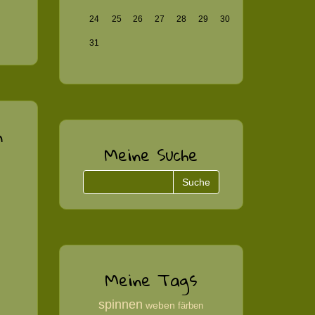
24
25
26
27
28
29
30
31
n
Meine Suche
Meine Tags
spinnen
weben
färben