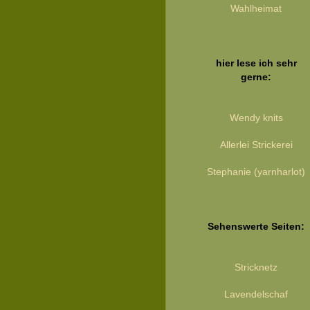
Wahlheimat
hier lese ich sehr
gerne:
Wendy knits
Allerlei Strickerei
Stephanie (yarnharlot)
Sehenswerte Seiten:
Stricknetz
Lavendelschaf