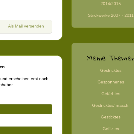
2014/2015
Strickwerke 2007 - 2011
Als Mail versenden
Meine Theme
en
Gestricktes
 und erscheinen erst nach
Gesponnenes
inhaber.
Gefärbtes
Gestricktes/ masch.
Gesticktes
Gefilztes