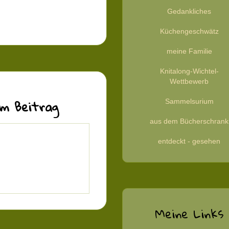
Gedankliches
Küchengeschwätz
meine Familie
Knitalong-Wichtel-
Wettbewerb
m Beitrag
Sammelsurium
aus dem Bücherschrank
entdeckt - gesehen
Meine Links