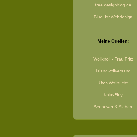
free.designblog.de
BlueLionWebdesign
Meine Quellen:
Wollknoll - Frau Fritz
Islandwollversand
Utas Wollsucht
KnittyBitty
Seehawer & Siebert