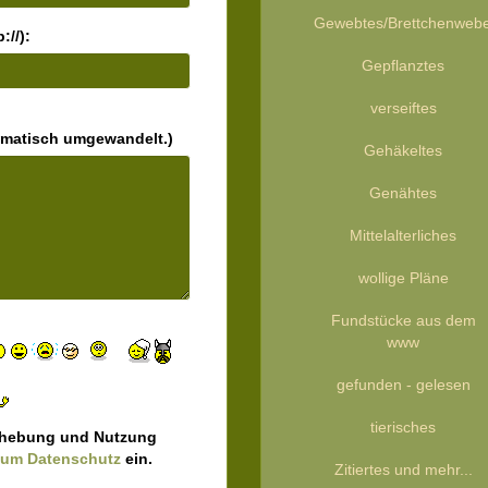
Gewebtes/Brettchenweb
://):
Gepflanztes
verseiftes
omatisch umgewandelt.)
Gehäkeltes
Genähtes
Mittelalterliches
wollige Pläne
Fundstücke aus dem
www
gefunden - gelesen
tierisches
nerhebung und Nutzung
zum Datenschutz
ein.
Zitiertes und mehr...