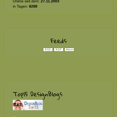
Online seit dem:
27.11.2003
in Tagen:
8288
Feeds
Top15 DesignBlogs