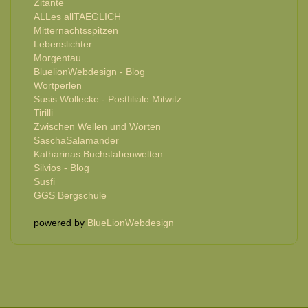
Zitante
ALLes allTAEGLICH
Mitternachtsspitzen
Lebenslichter
Morgentau
BluelionWebdesign - Blog
Wortperlen
Susis Wollecke - Postfiliale Mitwitz
Tirilli
Zwischen Wellen und Worten
SaschaSalamander
Katharinas Buchstabenwelten
Silvios - Blog
Susfi
GGS Bergschule
powered by
BlueLionWebdesign