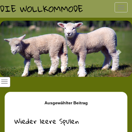
DIE WOLLKOMMODE
Toggl
navig
Previous
Nex
Ausgewählter Beitrag
Wieder leere Spulen