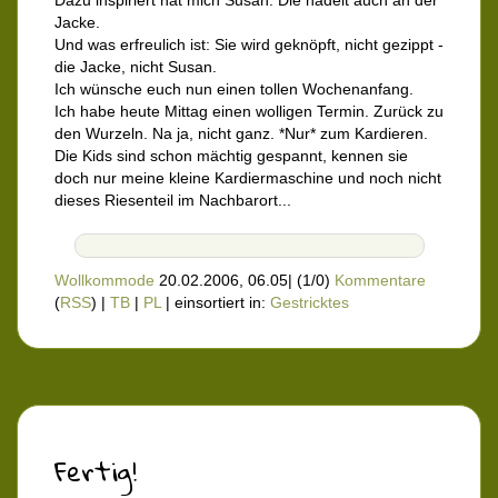
Dazu inspiriert hat mich Susan. Die nadelt auch an der
Jacke.
Und was erfreulich ist: Sie wird geknöpft, nicht gezippt -
die Jacke, nicht Susan.
Ich wünsche euch nun einen tollen Wochenanfang.
Ich habe heute Mittag einen wolligen Termin. Zurück zu
den Wurzeln. Na ja, nicht ganz. *Nur* zum Kardieren.
Die Kids sind schon mächtig gespannt, kennen sie
doch nur meine kleine Kardiermaschine und noch nicht
dieses Riesenteil im Nachbarort...
Wollkommode
20.02.2006, 06.05
|
(1/0)
Kommentare
(
RSS
) |
TB
|
PL
|
einsortiert in:
Gestricktes
Fertig!