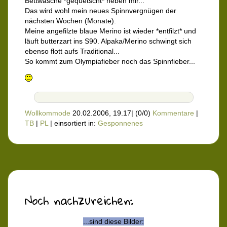
Bettwäsche *gequetscht* neben mir...
Das wird wohl mein neues Spinnvergnügen der
nächsten Wochen (Monate).
Meine angefilzte blaue Merino ist wieder *entfilzt* und
läuft butterzart ins S90. Alpaka/Merino schwingt sich
ebenso flott aufs Traditional...
So kommt zum Olympiafieber noch das Spinnfieber...
Wollkommode
20.02.2006, 19.17
|
(0/0)
Kommentare
|
TB
|
PL
|
einsortiert in:
Gesponnenes
Noch nachzureichen:
...sind diese Bilder: