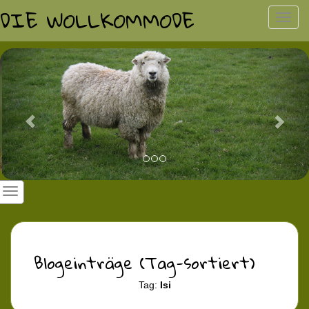
DIE WOLLKOMMODE
Toggl
navig
Previous
Nex
Blogeinträge (Tag-sortiert)
Tag:
Isi