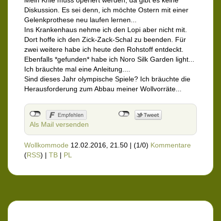
Mein Knie muss operiert werden, da gibt es keine
Diskussion. Es sei denn, ich möchte Ostern mit einer
Gelenkprothese neu laufen lernen...
Ins Krankenhaus nehme ich den Lopi aber nicht mit.
Dort hoffe ich den Zick-Zack-Schal zu beenden. Für
zwei weitere habe ich heute den Rohstoff entdeckt.
Ebenfalls *gefunden* habe ich Noro Silk Garden light...
Ich bräuchte mal eine Anleitung....
Sind dieses Jahr olympische Spiele? Ich bräuchte die
Herausforderung zum Abbau meiner Wollvorräte...
Als Mail versenden
Wollkommode
12.02.2016, 21.50
|
(1/0)
Kommentare
(
RSS
) |
TB
|
PL