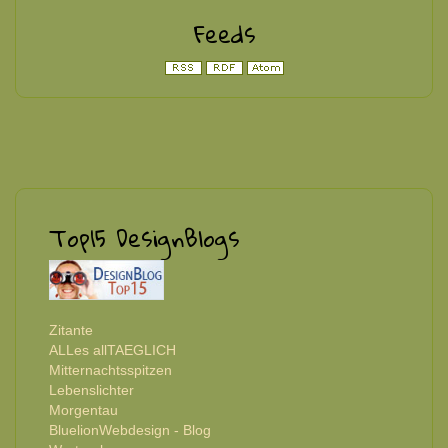
Feeds
Top15 DesignBlogs
Zitante
ALLes allTAEGLICH
Mitternachtsspitzen
Lebenslichter
Morgentau
BluelionWebdesign - Blog