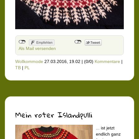
Als Mail versenden
Wollkommode
27.03.2016, 19.02
|
(0/0)
Kommentare
|
TB
|
PL
Mein roter Islandpulli
... ist jetzt
endlich ganz