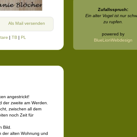
Zufallsspruch:
Ein alter Vogel ist nur sch
zu rupfen.
Als Mail versenden
powered by
tare
|
TB
|
PL
BlueLionWebdesign
en angestrickt!
und der zweite am Werden.
scht, zwischen all dem
ten noch Zeit für
 Bild.
in der alten Wohnung und