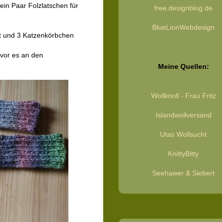
ein Paar Folzlatschen für
free.designblog.de
BlueLionWebdesign
st und 3 Katzenkörbchen
evor es an den
Meine Quellen:
Wollknoll - Frau Fritz
Islandwollversand
Utas Wollsucht
KnittyBitty
Seehawer & Siebert