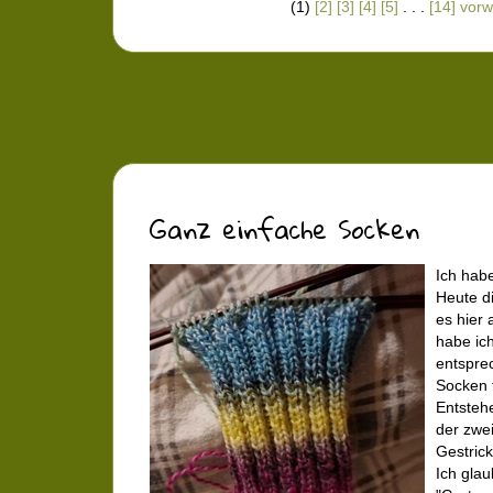
(1)
[2]
[3]
[4]
[5]
. . .
[14]
vorw
Ganz einfache Socken
Ich habe
Heute di
es hier 
habe ich
entspre
Socken 
Entstehe
der zwe
Gestrick
Ich glau