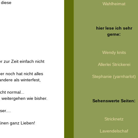
 diese
Wahlheimat
hier lese ich sehr
gerne:
Wendy knits
 zur Zeit einfach nicht
Allerlei Strickerei
r noch hat nicht alles
Stephanie (yarnharlot)
andere als winterfest,
cht normal...
 weitergehen wie bisher.
Sehenswerte Seiten:
.
er....
Stricknetz
Einen ganz Lieben!
Lavendelschaf