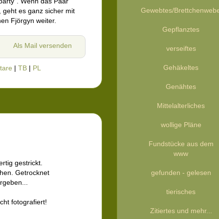
party". Wenn das Paar
Gewebtes/Brettchenweb
st, geht es ganz sicher mit
nen Fjörgyn weiter.
Gepflanztes
Als Mail versenden
verseiftes
Gehäkeltes
tare
|
TB
|
PL
Genähtes
Mittelalterliches
wollige Pläne
Fundstücke aus dem
www
fertig gestrickt.
en. Getrocknet
gefunden - gelesen
rgeben...
tierisches
icht fotografiert!
Zitiertes und mehr...