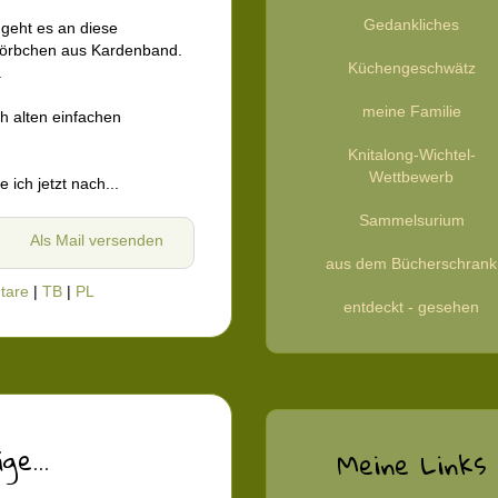
Gedankliches
geht es an diese
örbchen aus Kardenband.
Küchengeschwätz
.
meine Familie
h alten einfachen
Knitalong-Wichtel-
Wettbewerb
 ich jetzt nach...
Sammelsurium
Als Mail versenden
aus dem Bücherschrank
tare
|
TB
|
PL
entdeckt - gesehen
e...
Meine Links