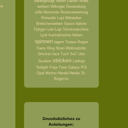
dahergesagt
nähen
Garten
Wolle
en
weben
Wikinger
Gewandung
stille Momente
Resteverwertung
Rohwolle
Lopi
Mittelalter
Brettchenweben
Space
häkeln
Fjörgyn
Lett-Lopi
Strickmaschine
Ljod
Australmerino
färben
spinnen
lagern
Torque
Rogue
Faery Ring
filzen
Wollstatistik
Stricken
lace
Tuch
SoC
Unn
stricken
Socken
Lettlopi
Twilight
Finja
Tiere
Galaxy
PiS
Opal
Merino
Harald
Herdis
St.
Brigid
Isi
Grundsätzliches zu
Anleitungen: