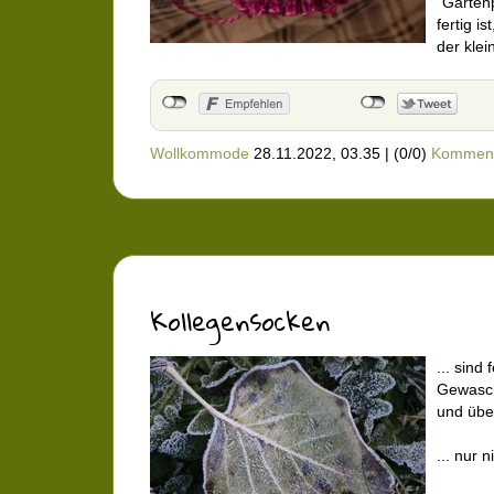
"Garten
fertig i
der klei
Wollkommode
28.11.2022, 03.35
|
(0/0)
Kommen
Kollegensocken
... sind 
Gewasch
und übe
... nur n