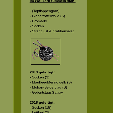
Im Wollkorb tummeln sich:
- (Topflappengarn)
- Globetrotterwolle (S)
- Cromarty
- Socken
- Strandlust & Krabbensalat
2019 gefertigt:
- Socken (3)
- MaulbeerMerino gelb (S)
- Mohair-Seide blau (S)
- GeburtstagsGalaxy
2018 gefertigt:
- Socken (15)
- Lettlopi (2)