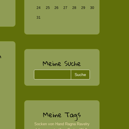
24
25
26
27
28
29
30
31
n
Meine Suche
Meine Tags
Socken von Hand
Ragna
Ravelry