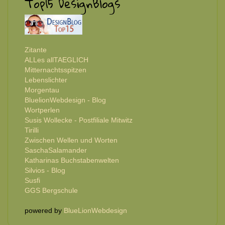
Top15 DesignBlogs
Zitante
ALLes allTAEGLICH
Mitternachtsspitzen
Lebenslichter
Morgentau
BluelionWebdesign - Blog
Wortperlen
Susis Wollecke - Postfiliale Mitwitz
Tirilli
Zwischen Wellen und Worten
SaschaSalamander
Katharinas Buchstabenwelten
Silvios - Blog
Susfi
GGS Bergschule
powered by
BlueLionWebdesign