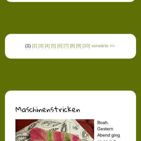
(1)
[2]
[3]
[4]
[5]
[6]
[7]
[8]
[9]
[10]
vorwärts >>
Maschinenstricken
Boah.
Gestern
Abend ging