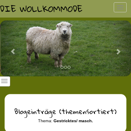
DIE WOLLKOMMODE
Toggl
navig
Previous
Nex
Blogeinträge (themensortiert)
Thema:
Gestricktes/ masch.