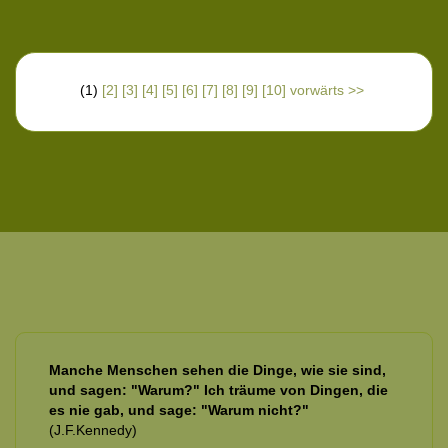
(1)
[2]
[3]
[4]
[5]
[6]
[7]
[8]
[9]
[10]
vorwärts >>
Manche Menschen sehen die Dinge, wie sie sind,
und sagen: "Warum?" Ich träume von Dingen, die
es nie gab, und sage: "Warum nicht?"
(J.F.Kennedy)