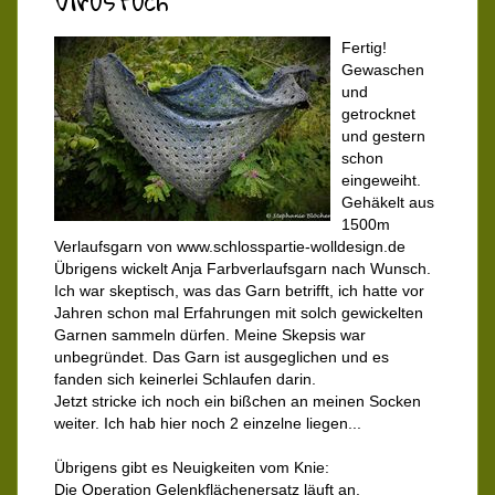
Virustuch
Fertig!
Gewaschen
und
getrocknet
und gestern
schon
eingeweiht.
Gehäkelt aus
1500m
Verlaufsgarn von www.schlosspartie-wolldesign.de
Übrigens wickelt Anja Farbverlaufsgarn nach Wunsch.
Ich war skeptisch, was das Garn betrifft, ich hatte vor
Jahren schon mal Erfahrungen mit solch gewickelten
Garnen sammeln dürfen. Meine Skepsis war
unbegründet. Das Garn ist ausgeglichen und es
fanden sich keinerlei Schlaufen darin.
Jetzt stricke ich noch ein bißchen an meinen Socken
weiter. Ich hab hier noch 2 einzelne liegen...
Übrigens gibt es Neuigkeiten vom Knie:
Die Operation Gelenkflächenersatz läuft an.