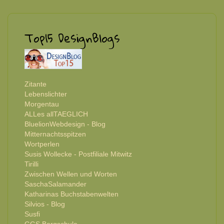
Top15 DesignBlogs
Zitante
Lebenslichter
Morgentau
ALLes allTAEGLICH
BluelionWebdesign - Blog
Mitternachtsspitzen
Wortperlen
Susis Wollecke - Postfiliale Mitwitz
Tirilli
Zwischen Wellen und Worten
SaschaSalamander
Katharinas Buchstabenwelten
Silvios - Blog
Susfi
GGS Bergschule