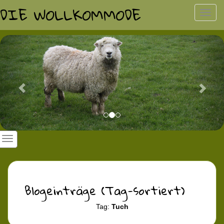
DIE WOLLKOMMODE
Toggl
navig
Previous
Nex
Blogeinträge (Tag-sortiert)
Tag:
Tuch