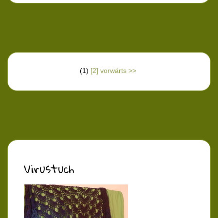
(1)
[2]
vorwärts >>
Virustuch