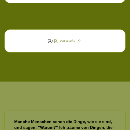
(1)
[2]
vorwärts >>
Manche Menschen sehen die Dinge, wie sie sind,
und sagen: "Warum?" Ich träume von Dingen, die