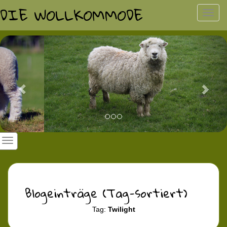
DIE WOLLKOMMODE
Toggl
navig
Previous
Nex
Blogeinträge (Tag-sortiert)
Tag:
Twilight