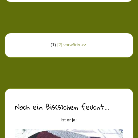
(1)
[2]
vorwärts >>
Noch ein Bis(s)chen feucht...
ist er ja: