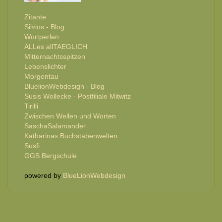
Zitante
Silvios - Blog
Wortperlen
ALLes allTAEGLICH
Mitternachtsspitzen
Lebenslichter
Morgentau
BluelionWebdesign - Blog
Susis Wollecke - Postfiliale Mitwitz
Tirilli
Zwischen Wellen und Worten
SaschaSalamander
Katharinas Buchstabenwelten
Susfi
GGS Bergschule
powered by
BlueLionWebdesign