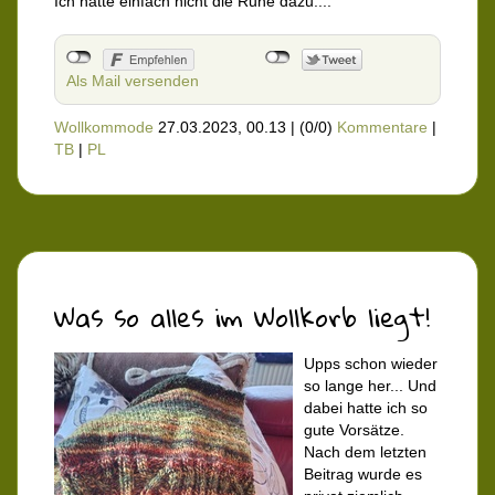
Ich hatte einfach nicht die Ruhe dazu....
Als Mail versenden
Wollkommode
27.03.2023, 00.13
|
(0/0)
Kommentare
|
TB
|
PL
Was so alles im Wollkorb liegt!
Upps schon wieder
so lange her... Und
dabei hatte ich so
gute Vorsätze.
Nach dem letzten
Beitrag wurde es