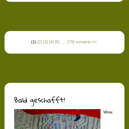
(1)
[2]
[3]
[4]
[5]
. . .
[79]
vorwärts >>
Bald geschafft!
Wow.