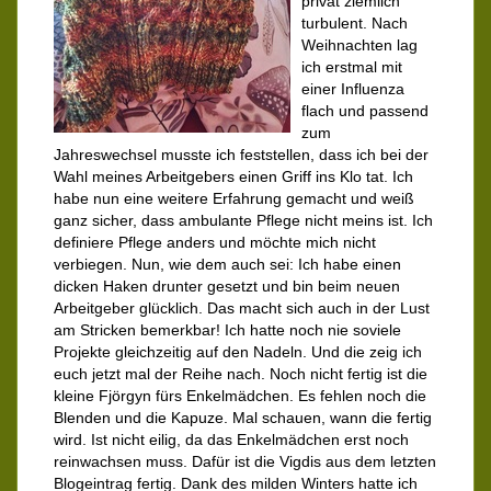
privat ziemlich
turbulent. Nach
Weihnachten lag
ich erstmal mit
einer Influenza
flach und passend
zum
Jahreswechsel musste ich feststellen, dass ich bei der
Wahl meines Arbeitgebers einen Griff ins Klo tat. Ich
habe nun eine weitere Erfahrung gemacht und weiß
ganz sicher, dass ambulante Pflege nicht meins ist. Ich
definiere Pflege anders und möchte mich nicht
verbiegen. Nun, wie dem auch sei: Ich habe einen
dicken Haken drunter gesetzt und bin beim neuen
Arbeitgeber glücklich. Das macht sich auch in der Lust
am Stricken bemerkbar! Ich hatte noch nie soviele
Projekte gleichzeitig auf den Nadeln. Und die zeig ich
euch jetzt mal der Reihe nach. Noch nicht fertig ist die
kleine Fjörgyn fürs Enkelmädchen. Es fehlen noch die
Blenden und die Kapuze. Mal schauen, wann die fertig
wird. Ist nicht eilig, da das Enkelmädchen erst noch
reinwachsen muss. Dafür ist die Vigdis aus dem letzten
Blogeintrag fertig. Dank des milden Winters hatte ich