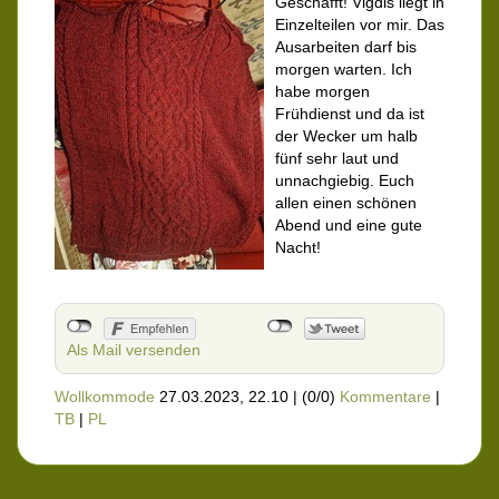
Geschafft! Vigdis liegt in
Einzelteilen vor mir. Das
Ausarbeiten darf bis
morgen warten. Ich
habe morgen
Frühdienst und da ist
der Wecker um halb
fünf sehr laut und
unnachgiebig. Euch
allen einen schönen
Abend und eine gute
Nacht!
Als Mail versenden
Wollkommode
27.03.2023, 22.10
|
(0/0)
Kommentare
|
TB
|
PL