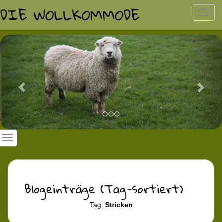
DIE WOLLKOMMODE
Toggl
navig
Previous
Nex
Blogeinträge (Tag-sortiert)
Tag:
Stricken