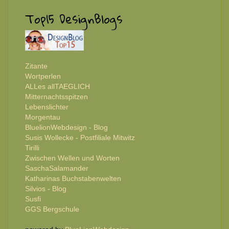
Top15 DesignBlogs
Zitante
Wortperlen
ALLes allTAEGLICH
Mitternachtsspitzen
Lebenslichter
Morgentau
BluelionWebdesign - Blog
Susis Wollecke - Postfiliale Mitwitz
Tirilli
Zwischen Wellen und Worten
SaschaSalamander
Katharinas Buchstabenwelten
Silvios - Blog
Susfi
GGS Bergschule