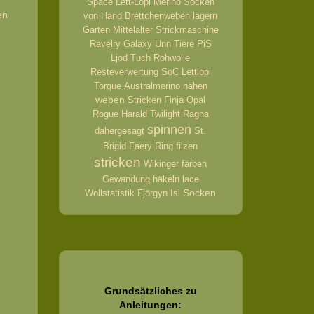
Space
Lett-Lopi
Merino
Socken
en
von Hand
Brettchenweben
lagern
Garten
Mittelalter
Strickmaschine
Ravelry
Galaxy
Unn
Tiere
PiS
Ljod
Tuch
Rohwolle
Resteverwertung
SoC
Lettlopi
Torque
Australmerino
nähen
weben
Stricken
Finja
Opal
Rogue
Harald
Twilight
Ragna
spinnen
dahergesagt
St.
Brigid
Faery Ring
filzen
stricken
Wikinger
färben
Gewandung
häkeln
lace
Socken
Wollstatistik
Fjörgyn
Isi
Grundsätzliches zu
Anleitungen: