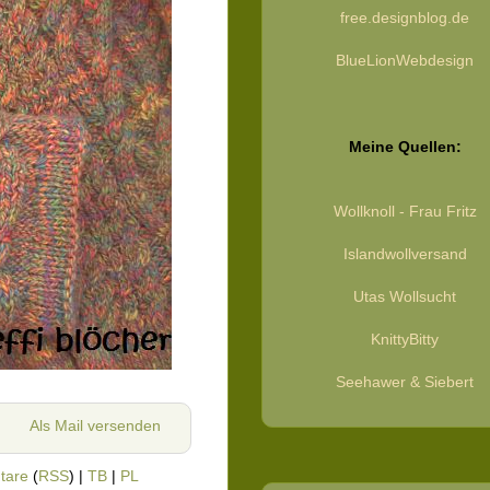
free.designblog.de
BlueLionWebdesign
Meine Quellen:
Wollknoll - Frau Fritz
Islandwollversand
Utas Wollsucht
KnittyBitty
Seehawer & Siebert
Als Mail versenden
tare
(
RSS
) |
TB
|
PL