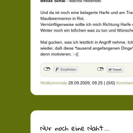
Bellas Schal
- wächst nebenbei.
Und da ist noch eine belagerte Harfe und am Trav
Maulbeermerino in Rot.
Vernünftigerweise sollte ich mich Richtung Harfe 
Winter noch ein bißchen was zu tun und Wünsche 
Mal gucken, was ich letztlich in Angriff nehme. I
wieder, daß diese *tausend angefangenen Dinge
denn motivieren. :-((
Wollkommode
28.09.2009, 09.25
|
(0/0)
Kommen
Nur noch eine Naht....