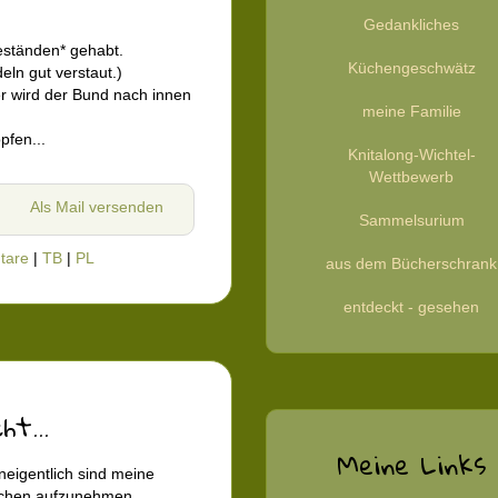
Gedankliches
beständen* gehabt.
Küchengeschwätz
eln gut verstaut.)
er wird der Bund nach innen
meine Familie
pfen...
Knitalong-Wichtel-
Wettbewerb
Als Mail versenden
Sammelsurium
tare
|
TB
|
PL
aus dem Bücherschrank
entdeckt - gesehen
t...
Meine Links
 uneigentlich sind meine
schen aufzunehmen.