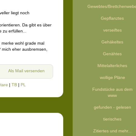
Gewebtes/Brettchenweb
eller liegt noch
Gepflanztes
orientieren. Da gibt es über
verseiftes
zu erfüllen...
Gehäkeltes
ch merke wohl grade mal
* mich eher ausbremsen,
Genähtes
Mittelalterliches
Als Mail versenden
wollige Pläne
tare
|
TB
|
PL
Fundstücke aus dem
www
gefunden - gelesen
tierisches
Zitiertes und mehr...