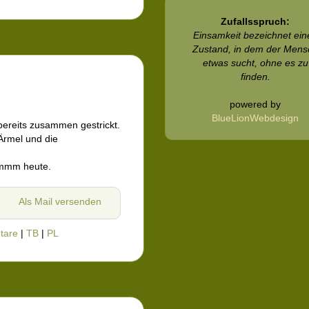
Zufallsspruch:
Einsamkeit bezeichnet ein
Zustand, in dem der Mens
etwas sucht, ohne es zu
finden.
powered by
BlueLionWebdesign
, bereits zusammen gestrickt.
Ärmel und die
hmmm heute.
Als Mail versenden
tare
|
TB
|
PL