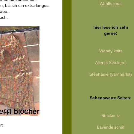
Wahlheimat
n, bis ich ein extra langes
habe.
noch:
hier lese ich sehr
gerne:
Wendy knits
Allerlei Strickerei
Stephanie (yarnharlot)
Sehenswerte Seiten:
Stricknetz
r:
Lavendelschaf