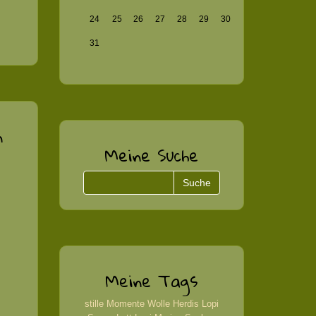
24
25
26
27
28
29
30
31
n
Meine Suche
Meine Tags
stille Momente
Wolle
Herdis
Lopi