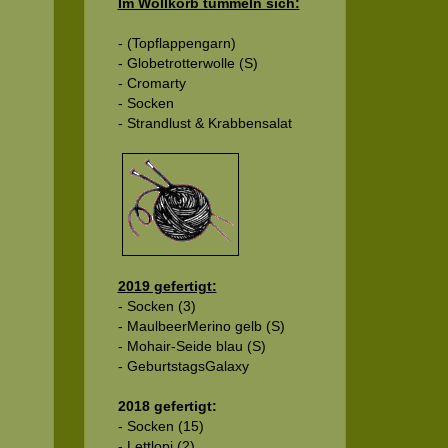
Im Wollkorb tummeln sich:
- (Topflappengarn)
- Globetrotterwolle (S)
- Cromarty
- Socken
- Strandlust & Krabbensalat
2019 gefertigt:
- Socken (3)
- MaulbeerMerino gelb (S)
- Mohair-Seide blau (S)
- GeburtstagsGalaxy
2018 gefertigt:
- Socken (15)
- Lettlopi (2)