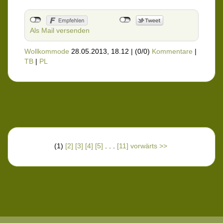
Als Mail versenden
Wollkommode
28.05.2013, 18.12
|
(0/0)
Kommentare
|
TB
|
PL
(1)
[2]
[3]
[4]
[5]
. . .
[11]
vorwärts >>