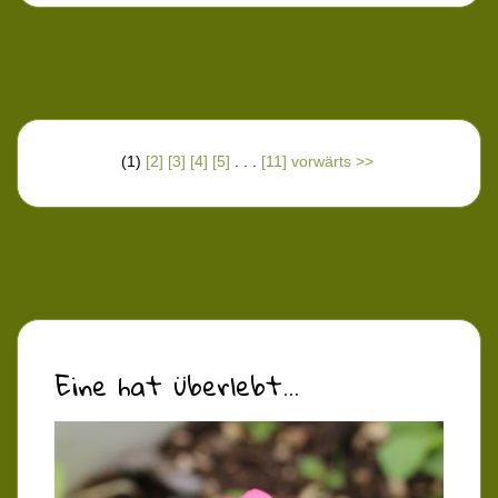
(1)
[2]
[3]
[4]
[5]
. . .
[11]
vorwärts >>
Eine hat überlebt...