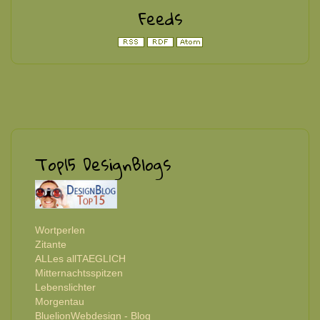
Feeds
Top15 DesignBlogs
Wortperlen
Zitante
ALLes allTAEGLICH
Mitternachtsspitzen
Lebenslichter
Morgentau
BluelionWebdesign - Blog