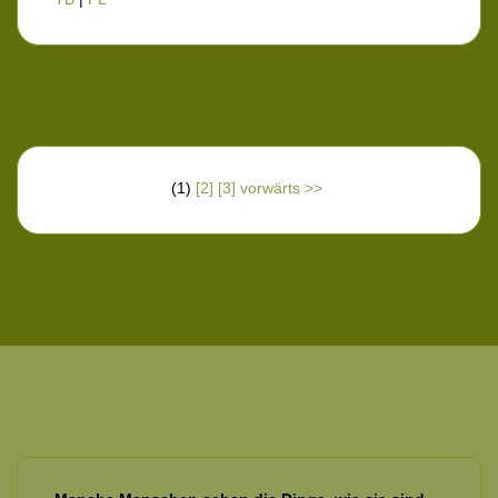
(1)
[2]
[3]
vorwärts >>