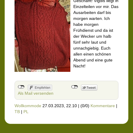
Geschafft! Vigdis liegt in
Einzelteilen vor mir. Das
Ausarbeiten darf bis
morgen warten. Ich
habe morgen
Frühdienst und da ist
der Wecker um halb
fünf sehr laut und
unnachgiebig. Euch
allen einen schönen
Abend und eine gute
Nacht!
Als Mail versenden
Wollkommode
27.03.2023, 22.10
|
(0/0)
Kommentare
|
TB
|
PL