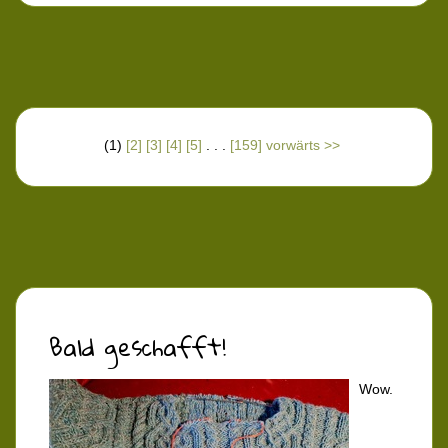
(1)
[2]
[3]
[4]
[5]
. . .
[159]
vorwärts >>
Bald geschafft!
Wow.