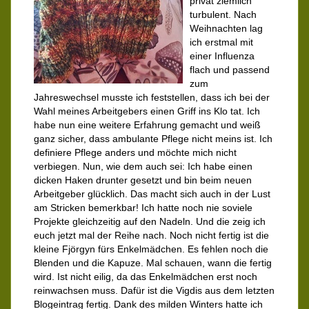
privat ziemlich
turbulent. Nach
Weihnachten lag
ich erstmal mit
einer Influenza
flach und passend
zum
Jahreswechsel musste ich feststellen, dass ich bei der
Wahl meines Arbeitgebers einen Griff ins Klo tat. Ich
habe nun eine weitere Erfahrung gemacht und weiß
ganz sicher, dass ambulante Pflege nicht meins ist. Ich
definiere Pflege anders und möchte mich nicht
verbiegen. Nun, wie dem auch sei: Ich habe einen
dicken Haken drunter gesetzt und bin beim neuen
Arbeitgeber glücklich. Das macht sich auch in der Lust
am Stricken bemerkbar! Ich hatte noch nie soviele
Projekte gleichzeitig auf den Nadeln. Und die zeig ich
euch jetzt mal der Reihe nach. Noch nicht fertig ist die
kleine Fjörgyn fürs Enkelmädchen. Es fehlen noch die
Blenden und die Kapuze. Mal schauen, wann die fertig
wird. Ist nicht eilig, da das Enkelmädchen erst noch
reinwachsen muss. Dafür ist die Vigdis aus dem letzten
Blogeintrag fertig. Dank des milden Winters hatte ich