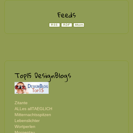
Feeds
Top15 DesignBlogs
Zitante
ALLes allTAEGLICH
Mitternachtsspitzen
Lebenslichter
Wortperlen
Morgentau