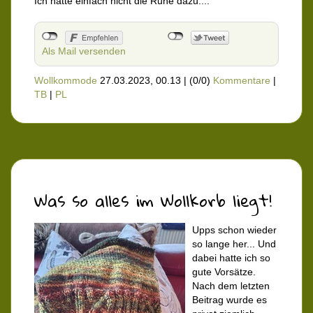
Ich hatte einfach nicht die Ruhe dazu....
Als Mail versenden
Wollkommode
27.03.2023, 00.13
|
(0/0)
Kommentare
|
TB
|
PL
Was so alles im Wollkorb liegt!
Upps schon wieder
so lange her... Und
dabei hatte ich so
gute Vorsätze.
Nach dem letzten
Beitrag wurde es