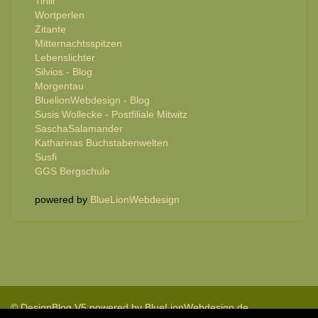
Tirilli
Wortperlen
Zitante
Mitternachtsspitzen
Lebenslichter
Silvios - Blog
Morgentau
BluelionWebdesign - Blog
Susis Wollecke - Postfiliale Mitwitz
SaschaSalamander
Katharinas Buchstabenwelten
Susfi
GGS Bergschule
powered by
BlueLionWebdesign
© DesignBlog V5 powered by BlueLionWebdesign.de