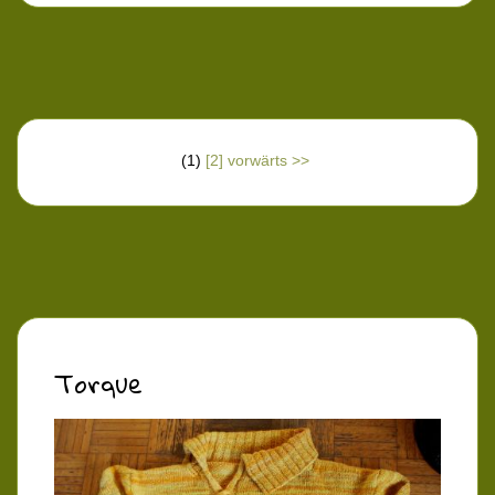
(1)
[2]
vorwärts >>
Torque