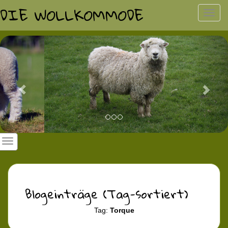
DIE WOLLKOMMODE
Toggl
navig
Previous
Nex
Blogeinträge (Tag-sortiert)
Tag:
Torque