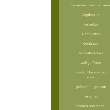
Gewebtes/Brettchenweb
Gepflanztes
verseiftes
Gehäkeltes
Genähtes
Mittelalterliches
wollige Pläne
Fundstücke aus dem
www
gefunden - gelesen
tierisches
Zitiertes und mehr...