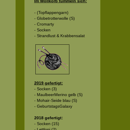
Im Wollkorb tummeln sich:
- (Topflappengarn)
- Globetrotterwolle (S)
- Cromarty
- Socken
- Strandlust & Krabbensalat
2019 gefertigt:
- Socken (3)
- MaulbeerMerino gelb (S)
- Mohair-Seide blau (S)
- GeburtstagsGalaxy
2018 gefertigt:
- Socken (15)
- Lettlopi (2)