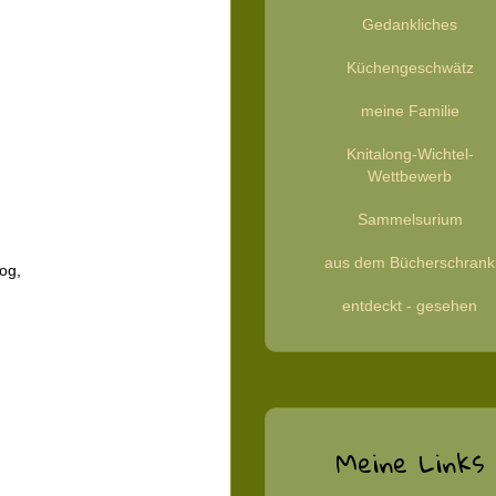
Gedankliches
Küchengeschwätz
meine Familie
Knitalong-Wichtel-
Wettbewerb
Sammelsurium
aus dem Bücherschrank
og,
entdeckt - gesehen
Meine Links