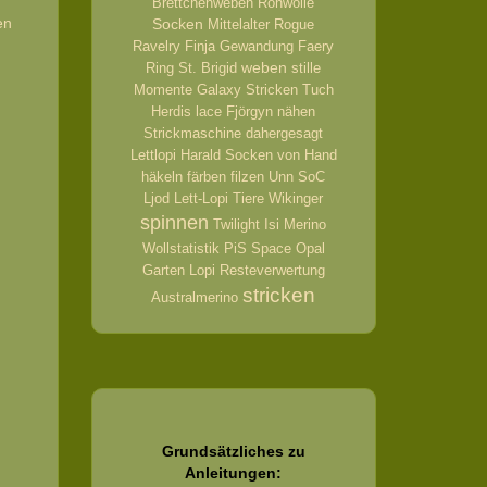
Brettchenweben
Rohwolle
en
Socken
Mittelalter
Rogue
Ravelry
Finja
Gewandung
Faery
weben
Ring
St. Brigid
stille
Momente
Galaxy
Stricken
Tuch
Herdis
lace
Fjörgyn
nähen
Strickmaschine
dahergesagt
Lettlopi
Harald
Socken von Hand
häkeln
färben
filzen
Unn
SoC
Ljod
Lett-Lopi
Tiere
Wikinger
spinnen
Twilight
Isi
Merino
Wollstatistik
PiS
Space
Opal
Garten
Lopi
Resteverwertung
stricken
Australmerino
Grundsätzliches zu
Anleitungen: