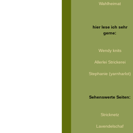
Wahlheimat
hier lese ich sehr
gerne:
Wendy knits
Allerlei Strickerei
Stephanie (yarnharlot)
Sehenswerte Seiten:
Stricknetz
Lavendelschaf