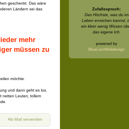
rtchen geschenkt. Das wäre
anderen Ländern sei das
Zufallsspruch:
Das Höchste, was du im
Leben erreichen kannst, i
ein klein wenig Wissen üb
das eigene Ich.
wieder mehr
powered by
iger müssen zu
BlueLionWebdesign
teilen möchte.
ung und dann geht es los.
 netten Leuten, tollem
nde.
Als Mail versenden