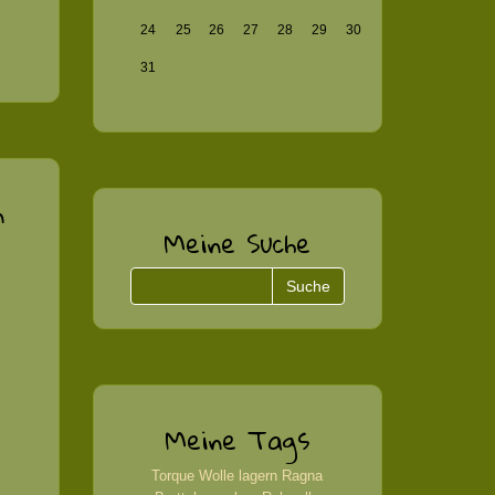
24
25
26
27
28
29
30
31
n
Meine Suche
Meine Tags
Torque
Wolle
lagern
Ragna