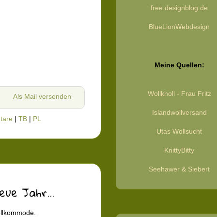
free.designblog.de
BlueLionWebdesign
Meine Quellen:
Wollknoll - Frau Fritz
Als Mail versenden
Islandwollversand
tare
|
TB
|
PL
Utas Wollsucht
KnittyBitty
Seehawer & Siebert
ue Jahr...
ollkommode.