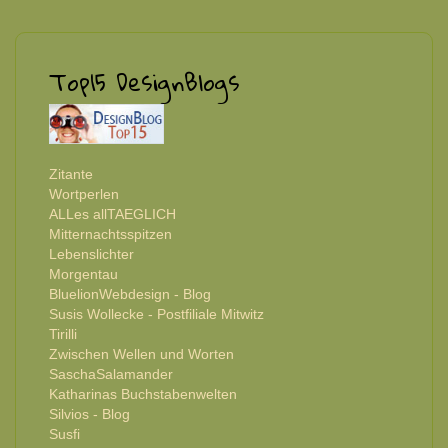
Top15 DesignBlogs
Zitante
Wortperlen
ALLes allTAEGLICH
Mitternachtsspitzen
Lebenslichter
Morgentau
BluelionWebdesign - Blog
Susis Wollecke - Postfiliale Mitwitz
Tirilli
Zwischen Wellen und Worten
SaschaSalamander
Katharinas Buchstabenwelten
Silvios - Blog
Susfi