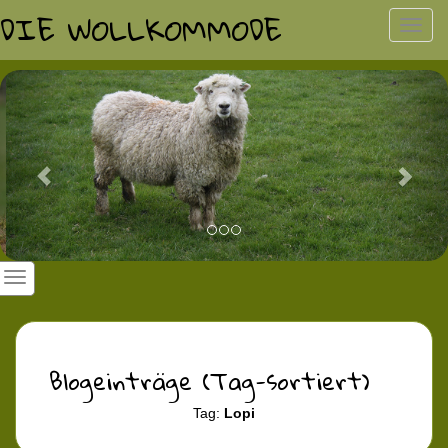
DIE WOLLKOMMODE
Toggl
navig
Previous
Nex
Blogeinträge (Tag-sortiert)
Tag:
Lopi