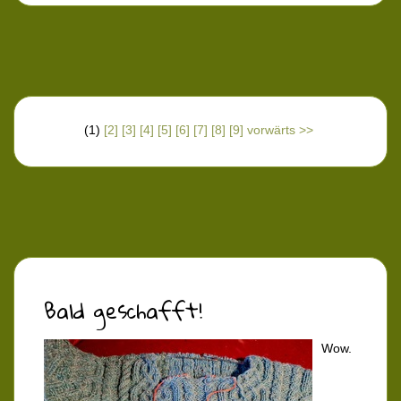
(1)
[2]
[3]
[4]
[5]
[6]
[7]
[8]
[9]
vorwärts >>
Bald geschafft!
Wow.