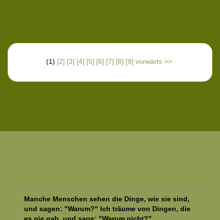
(1)
[2]
[3]
[4]
[5]
[6]
[7]
[8]
[9]
vorwärts >>
Manche Menschen sehen die Dinge, wie sie sind,
und sagen: "Warum?" Ich träume von Dingen, die
es nie gab, und sage: "Warum nicht?"