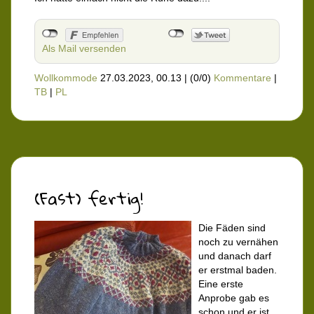
Als Mail versenden
Wollkommode
27.03.2023, 00.13
|
(0/0)
Kommentare
|
TB
|
PL
(Fast) fertig!
Die Fäden sind
noch zu vernähen
und danach darf
er erstmal baden.
Eine erste
Anprobe gab es
schon und er ist