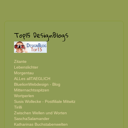
Top15 DesignBlogs
Zitante
Lebenslichter
Morgentau
ALLes allTAEGLICH
BluelionWebdesign - Blog
Mitternachtsspitzen
Wortperlen
Susis Wollecke - Postfiliale Mitwitz
Tirilli
Zwischen Wellen und Worten
SaschaSalamander
Katharinas Buchstabenwelten