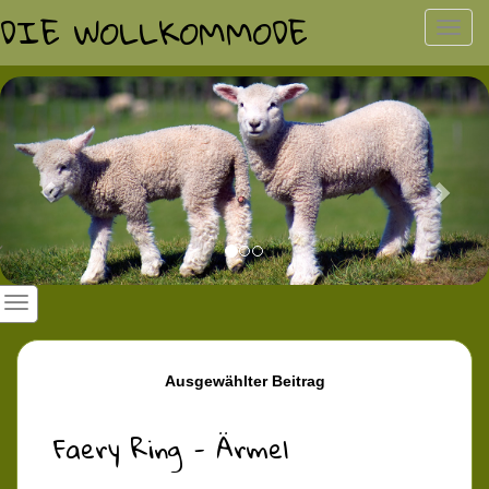
DIE WOLLKOMMODE
Toggl
navig
Previous
Nex
Ausgewählter Beitrag
Faery Ring - Ärmel