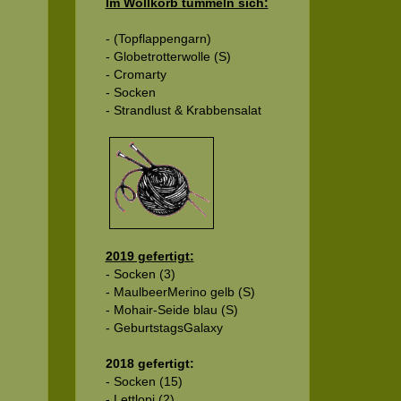
Im Wollkorb tummeln sich:
- (Topflappengarn)
- Globetrotterwolle (S)
- Cromarty
- Socken
- Strandlust & Krabbensalat
2019 gefertigt:
- Socken (3)
- MaulbeerMerino gelb (S)
- Mohair-Seide blau (S)
- GeburtstagsGalaxy
2018 gefertigt:
- Socken (15)
- Lettlopi (2)