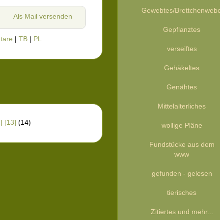
Gewebtes/Brettchenweb
Als Mail versenden
Gepflanztes
tare
|
TB
|
PL
verseiftes
Gehäkeltes
Genähtes
Mittelalterliches
]
[13]
(14)
wollige Pläne
Fundstücke aus dem
www
gefunden - gelesen
tierisches
Zitiertes und mehr...