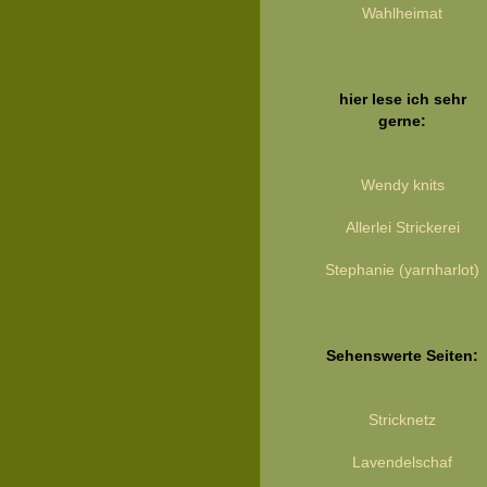
Wahlheimat
hier lese ich sehr
gerne:
Wendy knits
Allerlei Strickerei
Stephanie (yarnharlot)
Sehenswerte Seiten:
Stricknetz
Lavendelschaf