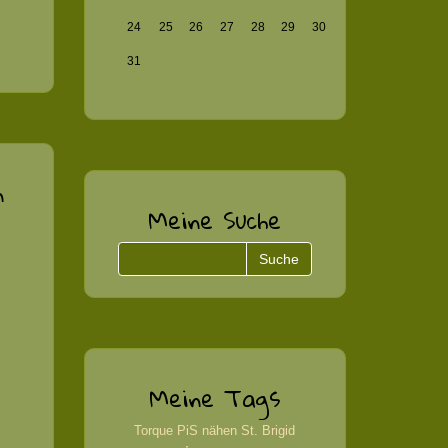
24
25
26
27
28
29
30
31
n
Meine Suche
Meine Tags
Torque
PiS
nähen
St. Brigid