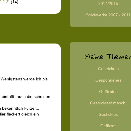
]
[13]
(14)
2014/2015
Strickwerke 2007 - 2011
Meine Theme
Gestricktes
 Wenigstens werde ich bis
Gesponnenes
Gefärbtes
eintrifft, auch die scheinen
Gestricktes/ masch.
bekanntlich kürzer...
r flackert gleich ein
Gesticktes
Gefilztes