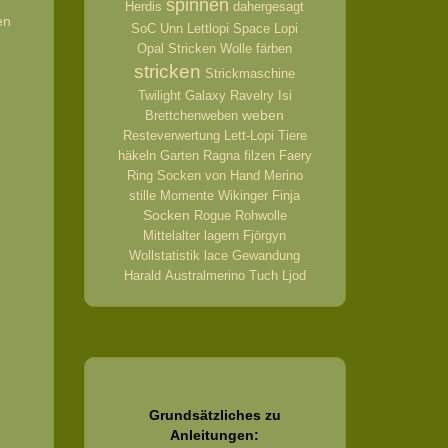
spinnen
Herdis
dahergesagt
en
SoC
Unn
Lettlopi
Space
Lopi
Opal
Stricken
Wolle
färben
stricken
Strickmaschine
Twilight
Galaxy
Ravelry
Isi
weben
Brettchenweben
Resteverwertung
Lett-Lopi
Tiere
häkeln
Garten
Ragna
filzen
Faery
Ring
Socken von Hand
Merino
stille Momente
Wikinger
Finja
Socken
Rogue
Rohwolle
Mittelalter
lagern
Fjörgyn
Wollstatistik
lace
Gewandung
Harald
Australmerino
Tuch
Ljod
Grundsätzliches zu
Anleitungen: