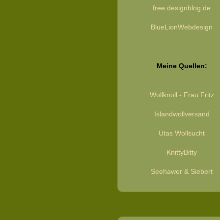
free.designblog.de
BlueLionWebdesign
Meine Quellen:
Wollknoll - Frau Fritz
Islandwollversand
Utas Wollsucht
KnittyBitty
Seehawer & Siebert