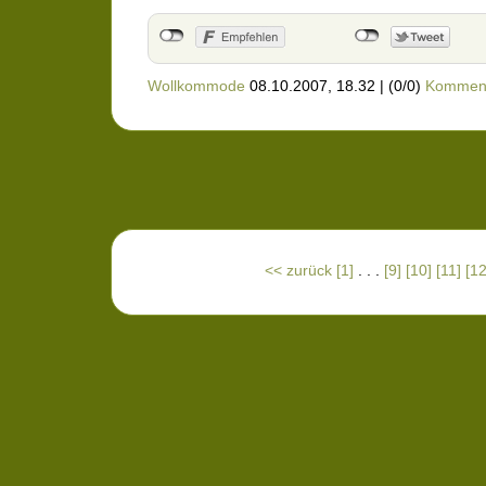
Wollkommode
08.10.2007, 18.32
|
(0/0)
Kommen
<< zurück
[1]
. . .
[9]
[10]
[11]
[12