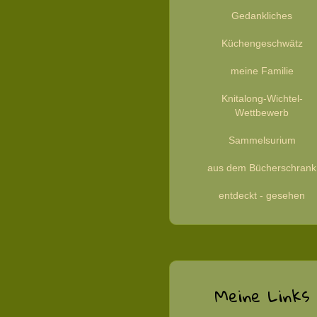
Gedankliches
Küchengeschwätz
meine Familie
Knitalong-Wichtel-
Wettbewerb
Sammelsurium
aus dem Bücherschrank
entdeckt - gesehen
Meine Links