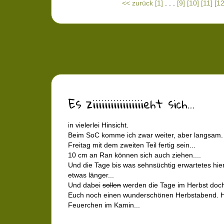
<< zurück
[1]
. . .
[9]
[10]
[11]
[12
Es ziiiiiiiiiiiiiiiiieht sich...
in vielerlei Hinsicht.
Beim SoC komme ich zwar weiter, aber langsam.
Freitag mit dem zweiten Teil fertig sein...
10 cm an Ran können sich auch ziehen....
Und die Tage bis was sehnsüchtig erwartetes hier 
etwas länger...
Und dabei
sollen
werden die Tage im Herbst doch 
Euch noch einen wunderschönen Herbstabend. Hie
Feuerchen im Kamin...