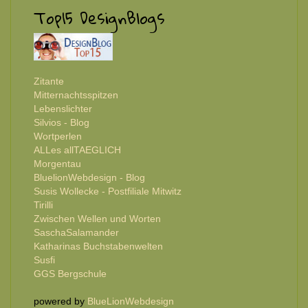
Top15 DesignBlogs
Zitante
Mitternachtsspitzen
Lebenslichter
Silvios - Blog
Wortperlen
ALLes allTAEGLICH
Morgentau
BluelionWebdesign - Blog
Susis Wollecke - Postfiliale Mitwitz
Tirilli
Zwischen Wellen und Worten
SaschaSalamander
Katharinas Buchstabenwelten
Susfi
GGS Bergschule
powered by
BlueLionWebdesign