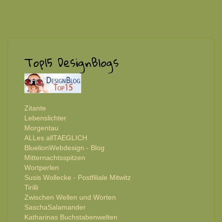
Top15 DesignBlogs
Zitante
Lebenslichter
Morgentau
ALLes allTAEGLICH
BluelionWebdesign - Blog
Mitternachtsspitzen
Wortperlen
Susis Wollecke - Postfiliale Mitwitz
Tirilli
Zwischen Wellen und Worten
SaschaSalamander
Katharinas Buchstabenwelten