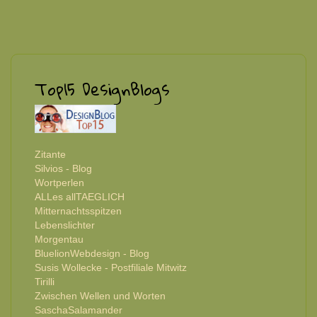
Top15 DesignBlogs
Zitante
Silvios - Blog
Wortperlen
ALLes allTAEGLICH
Mitternachtsspitzen
Lebenslichter
Morgentau
BluelionWebdesign - Blog
Susis Wollecke - Postfiliale Mitwitz
Tirilli
Zwischen Wellen und Worten
SaschaSalamander