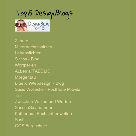
Top15 DesignBlogs
Zitante
Mitternachtsspitzen
Lebenslichter
Silvios - Blog
Wortperlen
ALLes allTAEGLICH
Morgentau
BluelionWebdesign - Blog
Susis Wollecke - Postfiliale Mitwitz
Tirilli
Zwischen Wellen und Worten
SaschaSalamander
Katharinas Buchstabenwelten
Susfi
GGS Bergschule