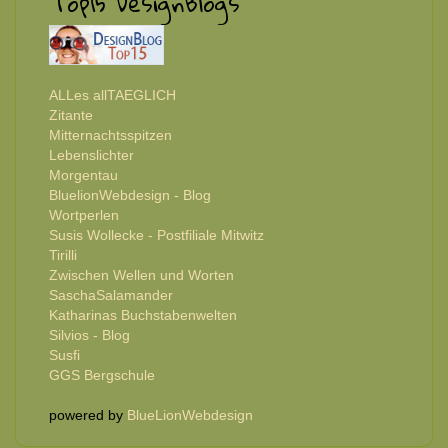
Top15 DesignBlogs
ALLes allTAEGLICH
Zitante
Mitternachtsspitzen
Lebenslichter
Morgentau
BluelionWebdesign - Blog
Wortperlen
Susis Wollecke - Postfiliale Mitwitz
Tirilli
Zwischen Wellen und Worten
SaschaSalamander
Katharinas Buchstabenwelten
Silvios - Blog
Susfi
GGS Bergschule
powered by
BlueLionWebdesign