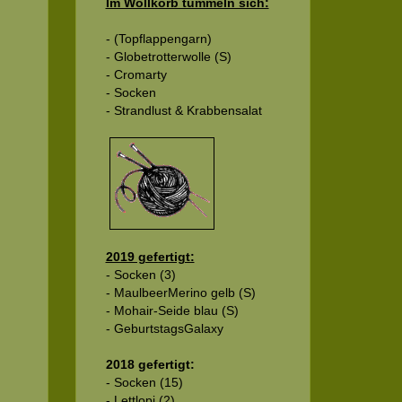
Im Wollkorb tummeln sich:
- (Topflappengarn)
- Globetrotterwolle (S)
- Cromarty
- Socken
- Strandlust & Krabbensalat
2019 gefertigt:
- Socken (3)
- MaulbeerMerino gelb (S)
- Mohair-Seide blau (S)
- GeburtstagsGalaxy
2018 gefertigt:
- Socken (15)
- Lettlopi (2)