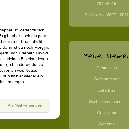
2014/2015
Strickwerke 2007 - 2011
lapper ist wieder zurück.
 Es gibt aber noch ein paar
hsen sind: Ebenfalls für
d dann ist da noch Fjörgyn.
Meine Theme
ngern" von Elsebeth Lavold.
 mein kleines Enkelmädchen.
offe, ich finde wieder zu
Gestricktes
, bevor ich was Neues
 nun ist hier wieder ein
Gesponnenes
chts entgegen.
Gefärbtes
Gestricktes/ masch.
Als Mail versenden
Gesticktes
Gefilztes