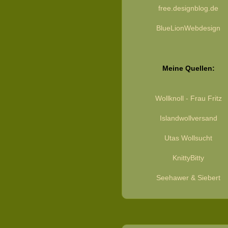
free.designblog.de
BlueLionWebdesign
Meine Quellen:
Wollknoll - Frau Fritz
Islandwollversand
Utas Wollsucht
KnittyBitty
Seehawer & Siebert