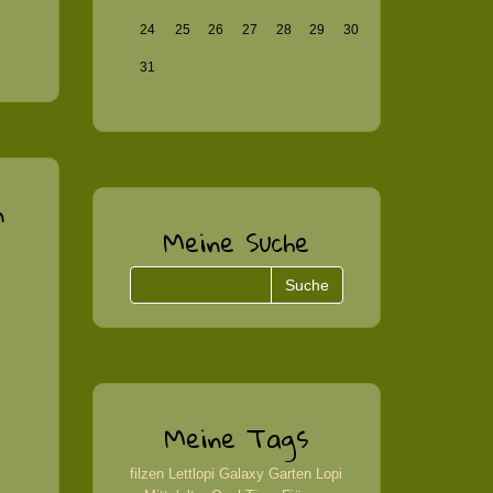
24
25
26
27
28
29
30
31
n
Meine Suche
Meine Tags
filzen
Lettlopi
Galaxy
Garten
Lopi