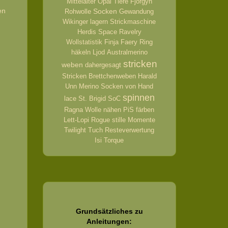
Mittelalter
Opal
Tiere
Fjörgyn
en
Socken
Rohwolle
Gewandung
Wikinger
lagern
Strickmaschine
Herdis
Space
Ravelry
Wollstatistik
Finja
Faery Ring
häkeln
Ljod
Australmerino
stricken
weben
dahergesagt
Stricken
Brettchenweben
Harald
Unn
Merino
Socken von Hand
spinnen
lace
St. Brigid
SoC
Ragna
Wolle
nähen
PiS
färben
Lett-Lopi
Rogue
stille Momente
Twilight
Tuch
Resteverwertung
Isi
Torque
Grundsätzliches zu
Anleitungen: