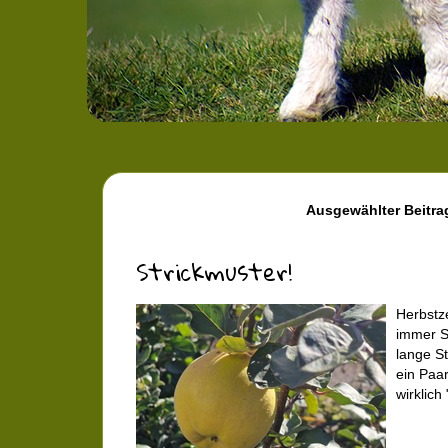
Ausgewählter Beitra
Strickmuster!
Herbstze
immer St
lange St
ein Paar
wirklich