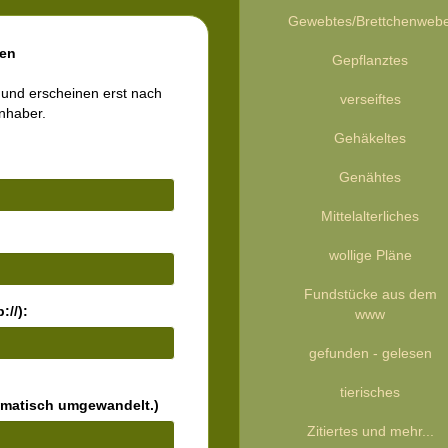
Gewebtes/Brettchenweb
en
Gepflanztes
 und erscheinen erst nach
verseiftes
inhaber.
Gehäkeltes
Genähtes
Mittelalterliches
wollige Pläne
Fundstücke aus dem
://):
www
gefunden - gelesen
tierisches
omatisch umgewandelt.)
Zitiertes und mehr...