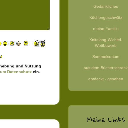
Gedankliches
Küchengeschwätz
meine Familie
Knitalong-Wichtel-
Wettbewerb
Sammelsurium
nerhebung und Nutzung
aus dem Bücherschrank
zum Datenschutz
ein.
entdeckt - gesehen
Meine Links