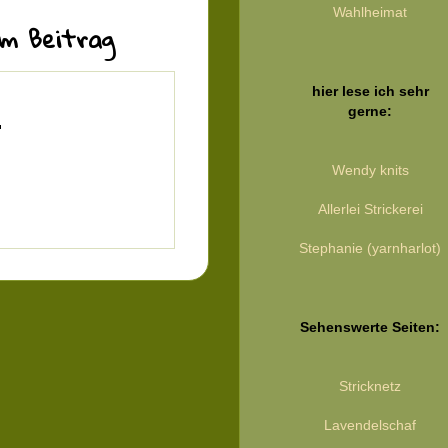
Wahlheimat
m Beitrag
hier lese ich sehr
gerne:
Wendy knits
Allerlei Strickerei
Stephanie (yarnharlot)
Sehenswerte Seiten:
Stricknetz
Lavendelschaf