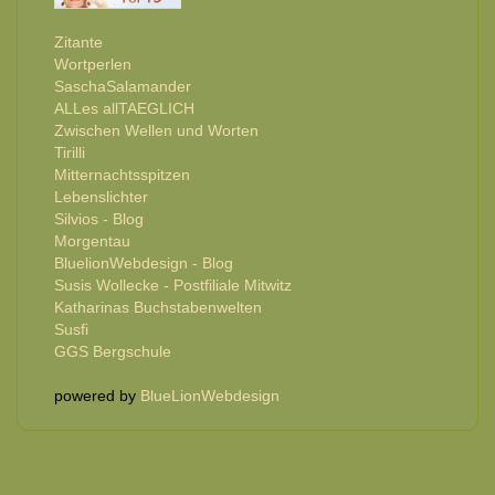
Zitante
Wortperlen
SaschaSalamander
ALLes allTAEGLICH
Zwischen Wellen und Worten
Tirilli
Mitternachtsspitzen
Lebenslichter
Silvios - Blog
Morgentau
BluelionWebdesign - Blog
Susis Wollecke - Postfiliale Mitwitz
Katharinas Buchstabenwelten
Susfi
GGS Bergschule
powered by
BlueLionWebdesign