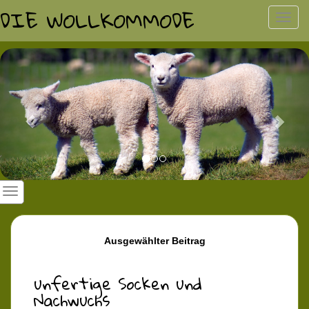
DIE WOLLKOMMODE
Toggl
navig
Previous
Nex
Ausgewählter Beitrag
unfertige Socken und
Nachwuchs