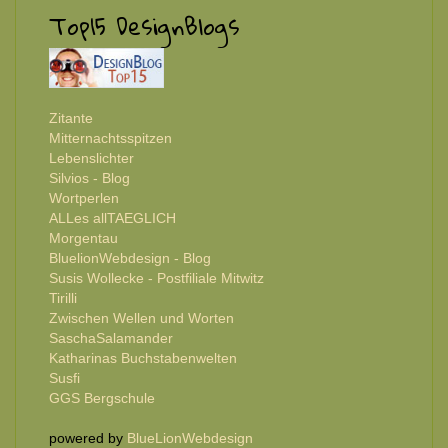
Top15 DesignBlogs
Zitante
Mitternachtsspitzen
Lebenslichter
Silvios - Blog
Wortperlen
ALLes allTAEGLICH
Morgentau
BluelionWebdesign - Blog
Susis Wollecke - Postfiliale Mitwitz
Tirilli
Zwischen Wellen und Worten
SaschaSalamander
Katharinas Buchstabenwelten
Susfi
GGS Bergschule
powered by
BlueLionWebdesign