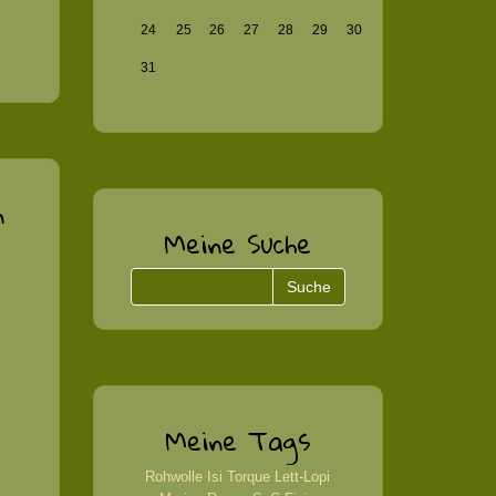
24
25
26
27
28
29
30
31
n
Meine Suche
Meine Tags
Rohwolle
Isi
Torque
Lett-Lopi