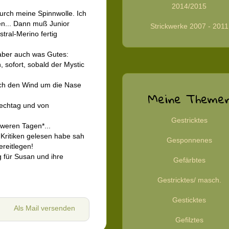
2014/2015
durch meine Spinnwolle. Ich
n... Dann muß Junior
Strickwerke 2007 - 2011
stral-Merino fertig
 aber auch was Gutes:
, sofort, sobald der Mystic
uch den Wind um die Nase
Meine Theme
rechtag und von
Gestricktes
hweren Tagen*...
Kritiken gelesen habe sah
Gesponnenes
reitlegen!
 für Susan und ihre
Gefärbtes
Gestricktes/ masch.
Gesticktes
Als Mail versenden
Gefilztes