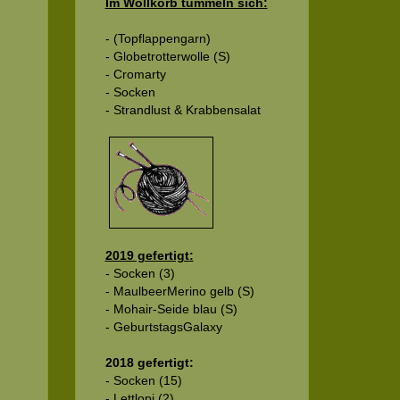
Im Wollkorb tummeln sich:
- (Topflappengarn)
- Globetrotterwolle (S)
- Cromarty
- Socken
- Strandlust & Krabbensalat
2019 gefertigt:
- Socken (3)
- MaulbeerMerino gelb (S)
- Mohair-Seide blau (S)
- GeburtstagsGalaxy
2018 gefertigt:
- Socken (15)
- Lettlopi (2)