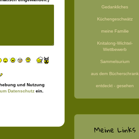
Gedankliches
Küchengeschwätz
meine Familie
Knitalong-Wichtel-
Wettbewerb
Sammelsurium
aus dem Bücherschrank
nerhebung und Nutzung
entdeckt - gesehen
zum Datenschutz
ein.
Meine Links