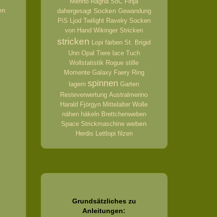
Merino
Ragna
SoC
Finja
en
Socken
dahergesagt
Gewandung
PiS
Ljod
Twilight
Ravelry
Socken
von Hand
Wikinger
Stricken
stricken
Lopi
färben
St. Brigid
Unn
Opal
Tiere
lace
Tuch
Wollstatistik
Rogue
stille
Momente
Galaxy
Faery Ring
spinnen
lagern
Garten
Resteverwertung
Australmerino
Harald
Fjörgyn
Mittelalter
Wolle
nähen
häkeln
Brettchenweben
weben
Space
Strickmaschine
Herdis
Lettlopi
filzen
Grundsätzliches zu
Anleitungen: