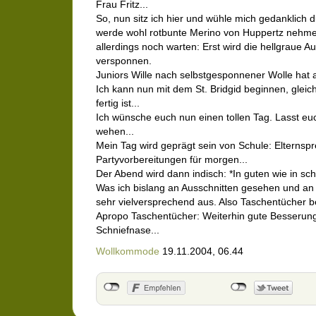
Frau Fritz...
So, nun sitz ich hier und wühle mich gedanklich 
werde wohl rotbunte Merino von Huppertz nehme
allerdings noch warten: Erst wird die hellgraue Au
versponnen.
Juniors Wille nach selbstgesponnener Wolle hat
Ich kann nun mit dem St. Bridgid beginnen, gleich
fertig ist...
Ich wünsche euch nun einen tollen Tag. Lasst e
wehen...
Mein Tag wird geprägt sein von Schule: Elternsp
Partyvorbereitungen für morgen...
Der Abend wird dann indisch: *In guten wie in sc
Was ich bislang an Ausschnitten gesehen und an 
sehr vielversprechend aus. Also Taschentücher be
Apropo Taschentücher: Weiterhin gute Besserung
Schniefnase...
Wollkommode
19.11.2004, 06.44