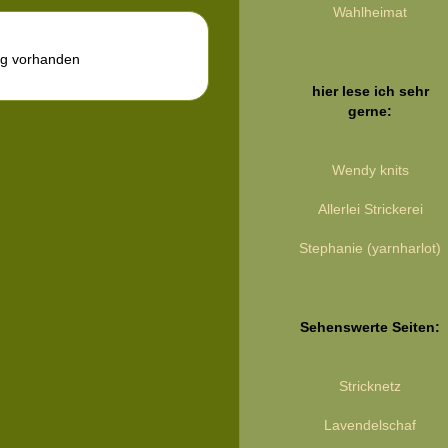
Wahlheimat
ag vorhanden
hier lese ich sehr
gerne:
Wendy knits
Allerlei Strickerei
Stephanie (yarnharlot)
Sehenswerte Seiten:
Stricknetz
Lavendelschaf