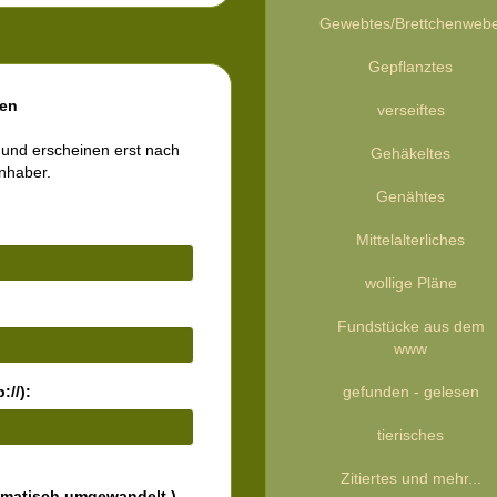
Gewebtes/Brettchenweb
Gepflanztes
en
verseiftes
 und erscheinen erst nach
Gehäkeltes
inhaber.
Genähtes
Mittelalterliches
wollige Pläne
Fundstücke aus dem
www
://):
gefunden - gelesen
tierisches
Zitiertes und mehr...
omatisch umgewandelt.)