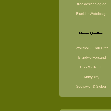
free.designblog.de
BlueLionWebdesign
Meine Quellen:
Wollknoll - Frau Fritz
Islandwollversand
Utas Wollsucht
KnittyBitty
Seehawer & Siebert