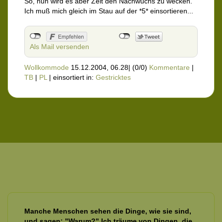
So, nun wird es aber Zeit den Nachwuchs zu wecken.
Ich muß mich gleich im Stau auf der *5* einsortieren...
Als Mail versenden
Wollkommode
15.12.2004, 06.28
|
(0/0)
Kommentare
|
TB
|
PL
|
einsortiert in:
Gestricktes
Manche Menschen sehen die Dinge, wie sie sind,
und sagen: "Warum?" Ich träume von Dingen, die