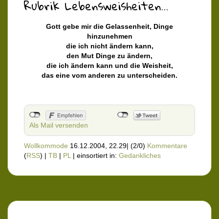
Rubrik Lebensweisheiten...
Gott gebe mir die Gelassenheit, Dinge
hinzunehmen
die ich nicht ändern kann,
den Mut Dinge zu ändern,
die ich ändern kann und die Weisheit,
das eine vom anderen zu unterscheiden.
Als Mail versenden
Wollkommode
16.12.2004, 22.29
|
(2/0)
Kommentare
(
RSS
) |
TB
|
PL
|
einsortiert in:
Gedankliches