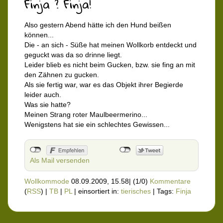
Finja ? Finja!
Also gestern Abend hätte ich den Hund beißen
können...
Die - an sich - Süße hat meinen Wollkorb entdeckt und
geguckt was da so drinne liegt.
Leider blieb es nicht beim Gucken, bzw. sie fing an mit
den Zähnen zu gucken.
Als sie fertig war, war es das Objekt ihrer Begierde
leider auch.
Was sie hatte?
Meinen Strang roter Maulbeermerino...
Wenigstens hat sie ein schlechtes Gewissen...
Als Mail versenden
Wollkommode
08.09.2009, 15.58
|
(1/0)
Kommentare
(
RSS
) |
TB
|
PL
|
einsortiert in:
tierisches
|
Tags:
Finja