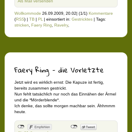
Als Mail versenden
Wollkommode
26.09.2009, 20.02
|
(1/1)
Kommentare
(
RSS
) |
TB
|
PL
|
einsortiert in:
Gestricktes
|
Tags:
stricken
,
Faery Ring
,
Ravelry
,
Faery Ring - die Vorletzte
Jetzt wird es wirklich ernst: Die Kapuze ist fertig,
bereits zusammen gestrickt.
Nun fehlt tatsächlich nur noch das Einnähen der Ärmel
und die *Mörderblende*.
Ich denke, das sollte morgen machbar sein. Ähhmmm
heute.