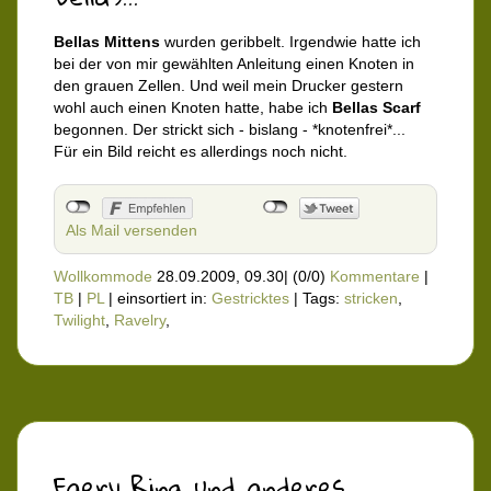
Bellas Mittens
wurden geribbelt. Irgendwie hatte ich
bei der von mir gewählten Anleitung einen Knoten in
den grauen Zellen. Und weil mein Drucker gestern
wohl auch einen Knoten hatte, habe ich
Bellas Scarf
begonnen. Der strickt sich - bislang - *knotenfrei*...
Für ein Bild reicht es allerdings noch nicht.
Als Mail versenden
Wollkommode
28.09.2009, 09.30
|
(0/0)
Kommentare
|
TB
|
PL
|
einsortiert in:
Gestricktes
|
Tags:
stricken
,
Twilight
,
Ravelry
,
Faery Ring und anderes