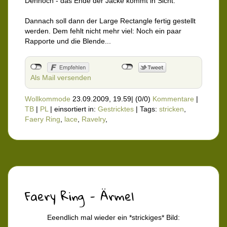
Dennoch - das Ende der Jacke kommt in Sicht.
Dannach soll dann der Large Rectangle fertig gestellt
werden. Dem fehlt nicht mehr viel: Noch ein paar
Rapporte und die Blende...
Als Mail versenden
Wollkommode
23.09.2009, 19.59
|
(0/0)
Kommentare
|
TB
|
PL
|
einsortiert in:
Gestricktes
|
Tags:
stricken
,
Faery Ring
,
lace
,
Ravelry
,
Faery Ring - Ärmel
Eeendlich mal wieder ein *strickiges* Bild: