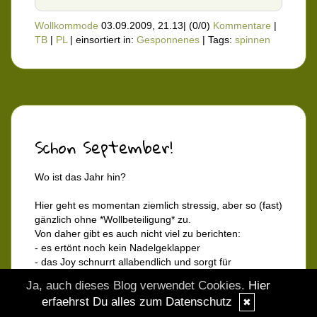
Wollkommode
03.09.2009, 21.13
|
(0/0)
Kommentare
|
TB
|
PL
|
einsortiert in:
Gesponnenes
|
Tags:
spinnen
Schon September!
Wo ist das Jahr hin?
Hier geht es momentan ziemlich stressig, aber so (fast)
gänzlich ohne *Wollbeteiligung* zu.
Von daher gibt es auch nicht viel zu berichten:
- es ertönt noch kein Nadelgeklapper
- das Joy schnurrt allabendlich und sorgt für
notwendige Entspannung
Ja, auch dieses Blog verwendet Cookies.
Hier
- ohne die Hilfe meines Lieblingswikis würden wir hier
erfaehrst Du alles zum Datenschutz
✖
unter Wäschebergen und Staubschichten