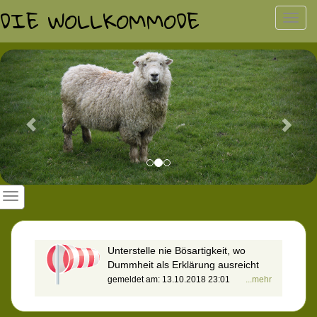
DIE WOLLKOMMODE
Toggl
navig
Previous
Nex
Unterstelle nie Bösartigkeit, wo
Dummheit als Erklärung ausreicht
gemeldet am: 13.10.2018 23:01
...mehr