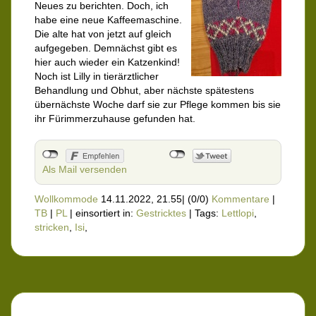
Neues zu berichten. Doch, ich
habe eine neue Kaffeemaschine.
Die alte hat von jetzt auf gleich
aufgegeben. Demnächst gibt es
hier auch wieder ein Katzenkind!
Noch ist Lilly in tierärztlicher
Behandlung und Obhut, aber nächste spätestens
übernächste Woche darf sie zur Pflege kommen bis sie
ihr Fürimmerzuhause gefunden hat.
Als Mail versenden
Wollkommode
14.11.2022, 21.55
|
(0/0)
Kommentare
|
TB
|
PL
|
einsortiert in:
Gestricktes
|
Tags:
Lettlopi
,
stricken
,
Isi
,