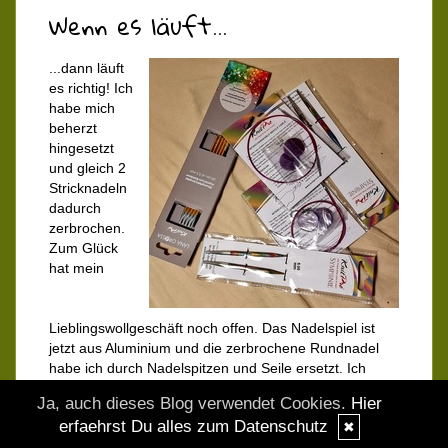
Wenn es läuft...
...dann läuft
es richtig! Ich
habe mich
beherzt
hingesetzt
und gleich 2
Stricknadeln
dadurch
zerbrochen.
Zum Glück
hat mein
Lieblingswollgeschäft noch offen. Das Nadelspiel ist
jetzt aus Aluminium und die zerbrochene Rundnadel
habe ich durch Nadelspitzen und Seile ersetzt. Ich
weiß nicht, wie viele Stricknadeln ich auf diese Art
Ja, auch dieses Blog verwendet Cookies.
Hier
schon zerstört habe. Jetzt geht es mit dem Isi weiter.
erfaehrst Du alles zum Datenschutz
✖
Ich schlage dann gleich mal den ersten Ärmel an. Euch