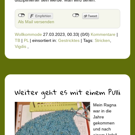
disziplinierter sein werde. Man wird sehen.
Als Mail versenden
Wollkommode
27.03.2023, 00.33
|
(0/0)
Kommentare
|
TB
|
PL
|
einsortiert in:
Gestricktes
|
Tags:
Stricken
,
Vigdis
,
Weiter geht es mit einem Pulli
Mein Ragna
war in die
Jahre
gekommen
und nach