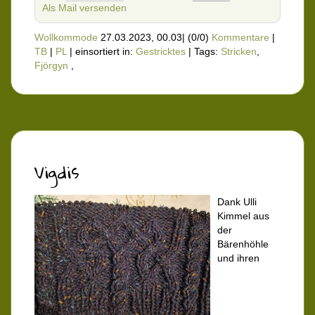
Als Mail versenden
Wollkommode
27.03.2023, 00.03
|
(0/0)
Kommentare
|
TB
|
PL
|
einsortiert in:
Gestricktes
|
Tags:
Stricken
,
Fjörgyn
,
Vigdis
Dank Ulli
Kimmel aus
der
Bärenhöhle
und ihren