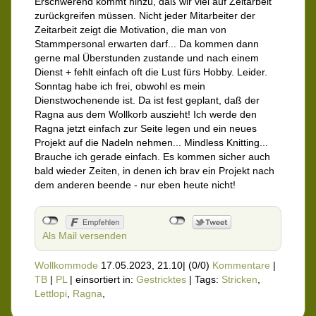
Erschwerend kommt hinzu, daß wir viel auf Zeitarbeit
zurückgreifen müssen. Nicht jeder Mitarbeiter der
Zeitarbeit zeigt die Motivation, die man von
Stammpersonal erwarten darf... Da kommen dann
gerne mal Überstunden zustande und nach einem
Dienst + fehlt einfach oft die Lust fürs Hobby. Leider.
Sonntag habe ich frei, obwohl es mein
Dienstwochenende ist. Da ist fest geplant, daß der
Ragna aus dem Wollkorb auszieht! Ich werde den
Ragna jetzt einfach zur Seite legen und ein neues
Projekt auf die Nadeln nehmen... Mindless Knitting...
Brauche ich gerade einfach. Es kommen sicher auch
bald wieder Zeiten, in denen ich brav ein Projekt nach
dem anderen beende - nur eben heute nicht!
Als Mail versenden
Wollkommode
17.05.2023, 21.10
|
(0/0)
Kommentare
|
TB
|
PL
|
einsortiert in:
Gestricktes
|
Tags:
Stricken
,
Lettlopi
,
Ragna
,